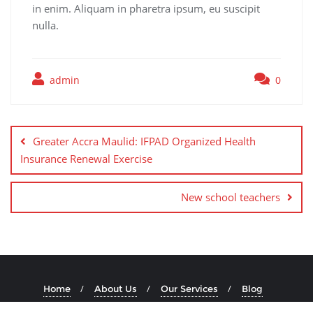
in enim. Aliquam in pharetra ipsum, eu suscipit
nulla.
admin
0
Greater Accra Maulid: IFPAD Organized Health
Insurance Renewal Exercise
New school teachers
Home
About Us
Our Services
Blog